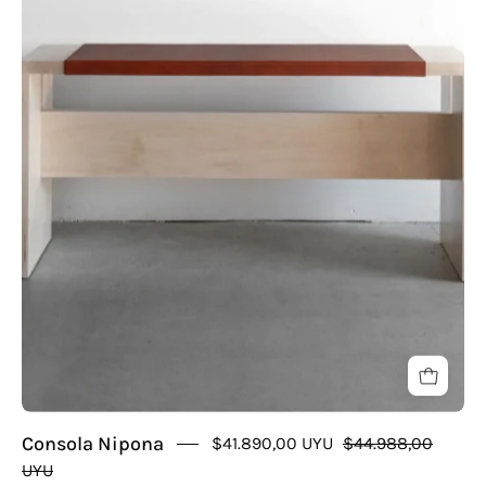
Consola Nipona
$41.890,00 UYU
$44.988,00
UYU