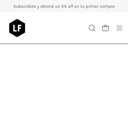
Skip
Subscribite y obtené un 5% off en tu primer compra
to
content
Op
OPEN
Open cart
nav
SEARCH
BAR
me